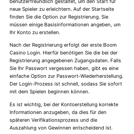
benutzerfreundlich gestaltet, um den Start für
neue Spieler zu erleichtern. Auf der Startseite
finden Sie die Option zur Registrierung. Sie
müssen einige Basisinformationen angeben, um
Ihr Konto zu erstellen.
Nach der Registrierung erfolgt der erste Boom
Casino Login. Hierfür benötigen Sie die bei der
Registrierung angegebenen Zugangsdaten. Falls
Sie Ihr Passwort vergessen haben, gibt es eine
einfache Option zur Passwort-Wiederherstellung.
Der Login-Prozess ist schnell, sodass Sie sofort
mit dem Spielen beginnen können.
Es ist wichtig, bei der Kontoerstellung korrekte
Informationen anzugeben, da dies für den
späteren Verifikationsprozess und die
Auszahlung von Gewinnen entscheidend ist.