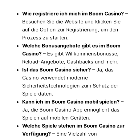
Wie registriere ich mich im Boom Casino?
–
Besuchen Sie die Website und klicken Sie
auf die Option zur Registrierung, um den
Prozess zu starten.
Welche Bonusangebote gibt es im Boom
Casino?
– Es gibt Willkommensbonusse,
Reload-Angebote, Cashbacks und mehr.
Ist das Boom Casino sicher?
– Ja, das
Casino verwendet moderne
Sicherheitstechnologien zum Schutz der
Spielerdaten.
Kann ich im Boom Casino mobil spielen?
–
Ja, die Boom Casino App ermöglicht das
Spielen auf mobilen Geräten.
Welche Spiele stehen im Boom Casino zur
Verfügung?
– Eine Vielzahl von