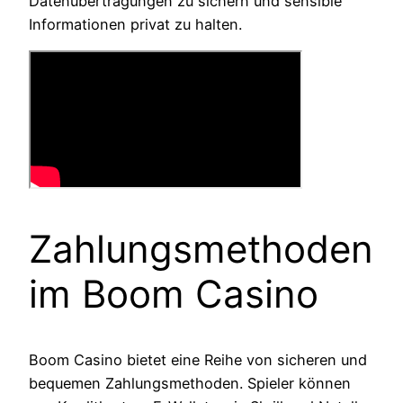
Datenübertragungen zu sichern und sensible
Informationen privat zu halten.
Zahlungsmethoden
im Boom Casino
Boom Casino bietet eine Reihe von sicheren und
bequemen Zahlungsmethoden. Spieler können