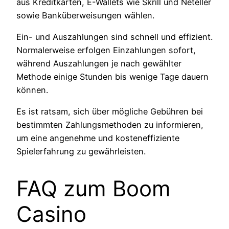
aus Kreditkarten, E-Wallets wie Skrill und Neteller
sowie Banküberweisungen wählen.
Ein- und Auszahlungen sind schnell und effizient.
Normalerweise erfolgen Einzahlungen sofort,
während Auszahlungen je nach gewählter
Methode einige Stunden bis wenige Tage dauern
können.
Es ist ratsam, sich über mögliche Gebühren bei
bestimmten Zahlungsmethoden zu informieren,
um eine angenehme und kosteneffiziente
Spielerfahrung zu gewährleisten.
FAQ zum Boom
Casino