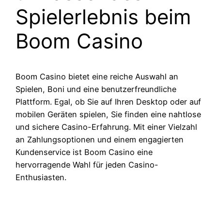
Spielerlebnis beim
Boom Casino
Boom Casino bietet eine reiche Auswahl an
Spielen, Boni und eine benutzerfreundliche
Plattform. Egal, ob Sie auf Ihren Desktop oder auf
mobilen Geräten spielen, Sie finden eine nahtlose
und sichere Casino-Erfahrung. Mit einer Vielzahl
an Zahlungsoptionen und einem engagierten
Kundenservice ist Boom Casino eine
hervorragende Wahl für jeden Casino-
Enthusiasten.