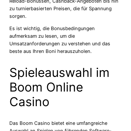
Reload-Bonussen, Cashback-Angeboten bis hin
zu turnierbasierten Preisen, die für Spannung
sorgen.
Es ist wichtig, die Bonusbedingungen
aufmerksam zu lesen, um die
Umsatzanforderungen zu verstehen und das
beste aus Ihren Boni herauszuholen.
Spieleauswahl im
Boom Online
Casino
Das Boom Casino bietet eine umfangreiche
Auswahl an Spielen von führenden Software-