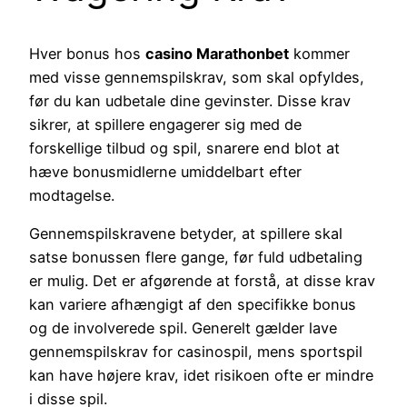
Hver bonus hos
casino Marathonbet
kommer
med visse gennemspilskrav, som skal opfyldes,
før du kan udbetale dine gevinster. Disse krav
sikrer, at spillere engagerer sig med de
forskellige tilbud og spil, snarere end blot at
hæve bonusmidlerne umiddelbart efter
modtagelse.
Gennemspilskravene betyder, at spillere skal
satse bonussen flere gange, før fuld udbetaling
er mulig. Det er afgørende at forstå, at disse krav
kan variere afhængigt af den specifikke bonus
og de involverede spil. Generelt gælder lave
gennemspilskrav for casinospil, mens sportspil
kan have højere krav, idet risikoen ofte er mindre
i disse spil.