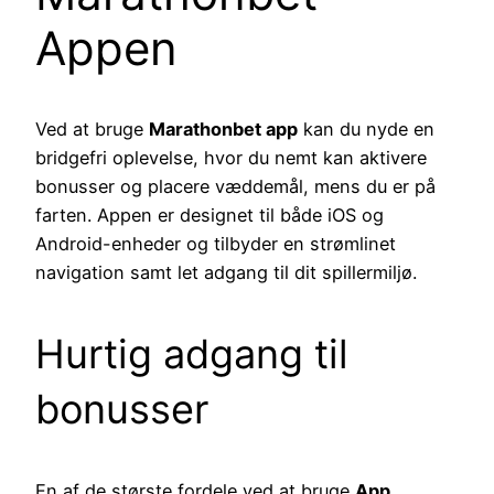
Appen
Ved at bruge
Marathonbet app
kan du nyde en
bridgefri oplevelse, hvor du nemt kan aktivere
bonusser og placere væddemål, mens du er på
farten. Appen er designet til både iOS og
Android-enheder og tilbyder en strømlinet
navigation samt let adgang til dit spillermiljø.
Hurtig adgang til
bonusser
En af de største fordele ved at bruge
App