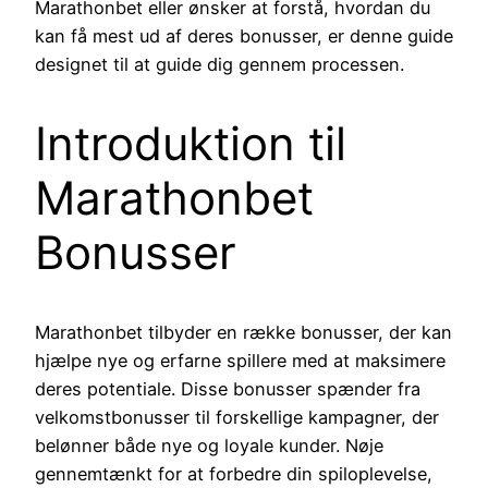
Marathonbet eller ønsker at forstå, hvordan du
kan få mest ud af deres bonusser, er denne guide
designet til at guide dig gennem processen.
Introduktion til
Marathonbet
Bonusser
Marathonbet tilbyder en række bonusser, der kan
hjælpe nye og erfarne spillere med at maksimere
deres potentiale. Disse bonusser spænder fra
velkomstbonusser til forskellige kampagner, der
belønner både nye og loyale kunder. Nøje
gennemtænkt for at forbedre din spiloplevelse,