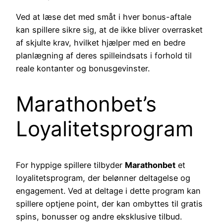
Ved at læse det med småt i hver bonus-aftale
kan spillere sikre sig, at de ikke bliver overrasket
af skjulte krav, hvilket hjælper med en bedre
planlægning af deres spilleindsats i forhold til
reale kontanter og bonusgevinster.
Marathonbet’s
Loyalitetsprogram
For hyppige spillere tilbyder
Marathonbet
et
loyalitetsprogram, der belønner deltagelse og
engagement. Ved at deltage i dette program kan
spillere optjene point, der kan ombyttes til gratis
spins, bonusser og andre eksklusive tilbud.