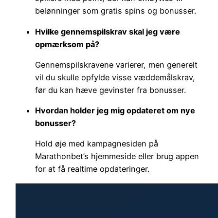
belønninger som gratis spins og bonusser.
Hvilke gennemspilskrav skal jeg være
opmærksom på?
Gennemspilskravene varierer, men generelt
vil du skulle opfylde visse væddemålskrav,
før du kan hæve gevinster fra bonusser.
Hvordan holder jeg mig opdateret om nye
bonusser?
Hold øje med kampagnesiden på
Marathonbet’s hjemmeside eller brug appen
for at få realtime opdateringer.