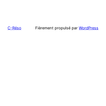
C-Réso
Fièrement propulsé par
WordPress