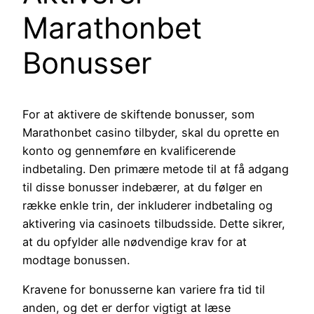
Marathonbet
Bonusser
For at aktivere de skiftende bonusser, som
Marathonbet casino tilbyder, skal du oprette en
konto og gennemføre en kvalificerende
indbetaling. Den primære metode til at få adgang
til disse bonusser indebærer, at du følger en
række enkle trin, der inkluderer indbetaling og
aktivering via casinoets tilbudsside. Dette sikrer,
at du opfylder alle nødvendige krav for at
modtage bonussen.
Kravene for bonusserne kan variere fra tid til
anden, og det er derfor vigtigt at læse